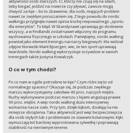
aktywności osób starszych. Ci, którzy nie czują się na siłach,
żeby biegać, jeździć na rowerze czy pływać, zawsze mogą
chwycić za kije – bo to zbawienie, dla osób, mających problem
nawet ze zwykłym poruszaniem się. Z tego powodu do nordic
walkingu przylgnęła nawet opinia trochę niepoważnego „sportu
dla emerytów". To błąd. W Skandynawii uprawiają go dosłownie
wszyscy, a w Findlandii został nawet włączony do programu
wychowania fizycznego w szkołach. Pamiętajmy, nordic walking
powstał jako element treningu narciarzy biegowych. Kto widział
zdjęcie Norweżki Marit Bjoergen, wie, że ten sport uprawiają
twardziele. Nordic walking wykorzystuje oczywiście w swoich
treningach także Justyna Kowalczyk.
O co w tym chodzi?
Po co nam w ogóle potrzebne te kije? Czym różni się to od
normalnego spaceru? Okazuje się, że podczas zwykłego
marszu wykorzystujemy zaledwie 40 proc. naszych mięśni.
Ruchy wykonywane podczas marszu z kijami angażują prawie
90 proc. mięśni. A więc nordic walking dużo intensywniej
wzmacnia nasze ciało. Przy tym, dzięki kijkom, działają na nie
mniejsze obciążenia. Taka aktywność jest więc bezpieczniejsza
dla osób otyłych lub z problemami ze stawami kolanowymi. Kijki
wymuszają też bardziej wyprostowana sylwetkę i poprawiają
stabilność na nierównym terenie.