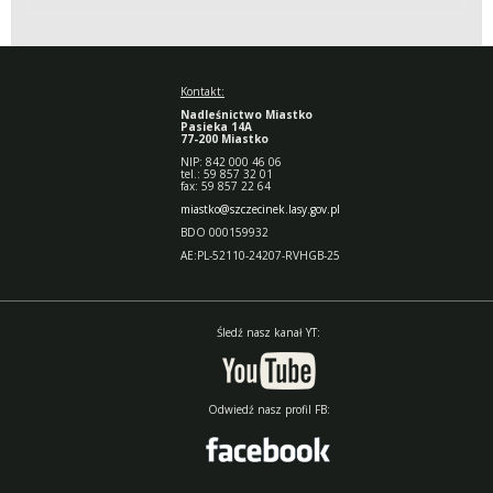
Kontakt:
Nadleśnictwo Miastko
Pasieka 14A
77-200 Miastko
NIP: 842 000 46 06
tel.: 59 857 32 01
fax: 59 857 22 64
miastko@szczecinek.lasy.gov.pl
BDO 000159932
AE:PL-52110-24207-RVHGB-25
Śledź nasz kanał YT:
Odwiedź nasz profil FB: