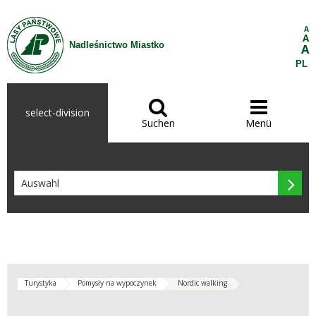
Zum Inhalt wechseln
A
A
Nadleśnictwo Miastko
A
PL


select-division
Suchen
Menü

Turystyka
Pomysły na wypoczynek
Nordic walking