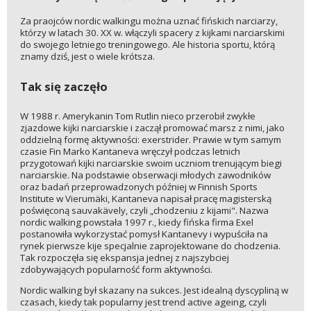
Za praojców nordic walkingu można uznać fińskich narciarzy,
którzy w latach 30. XX w. włączyli spacery z kijkami narciarskimi
do swojego letniego treningowego. Ale historia sportu, którą
znamy dziś, jest o wiele krótsza.
Tak się zaczęło
W 1988 r. Amerykanin Tom Rutlin nieco przerobił zwykłe
zjazdowe kijki narciarskie i zaczął promować marsz z nimi, jako
oddzielną formę aktywności: exerstrider. Prawie w tym samym
czasie Fin Marko Kantaneva wręczył podczas letnich
przygotowań kijki narciarskie swoim uczniom trenującym biegi
narciarskie. Na podstawie obserwacji młodych zawodników
oraz badań przeprowadzonych później w Finnish Sports
Institute w Vierumäki, Kantaneva napisał pracę magisterską
poświęconą sauvakävely, czyli „chodzeniu z kijami". Nazwa
nordic walking powstała 1997 r., kiedy fińska firma Exel
postanowiła wykorzystać pomysł Kantanevy i wypuściła na
rynek pierwsze kije specjalnie zaprojektowane do chodzenia.
Tak rozpoczęła się ekspansja jednej z najszybciej
zdobywających popularność form aktywności.
Nordic walking był skazany na sukces. Jest idealną dyscypliną w
czasach, kiedy tak popularny jest trend active ageing, czyli