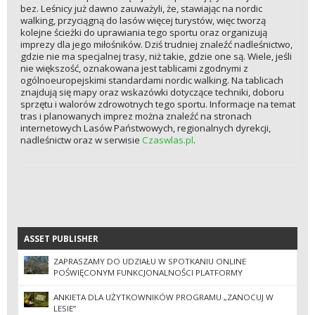
bez. Leśnicy już dawno zauważyli, że, stawiając na nordic
walking, przyciągną do lasów więcej turystów, więc tworzą
kolejne ścieżki do uprawiania tego sportu oraz organizują
imprezy dla jego miłośników. Dziś trudniej znaleźć nadleśnictwo,
gdzie nie ma specjalnej trasy, niż takie, gdzie one są. Wiele, jeśli
nie większość, oznakowana jest tablicami zgodnymi z
ogólnoeuropejskimi standardami nordic walking. Na tablicach
znajdują się mapy oraz wskazówki dotyczące techniki, doboru
sprzętu i walorów zdrowotnych tego sportu. Informacje na temat
tras i planowanych imprez można znaleźć na stronach
internetowych Lasów Państwowych, regionalnych dyrekcji,
nadleśnictw oraz w serwisie
Czaswlas.pl
.
ASSET PUBLISHER
ASSET PUBLISHER
ZAPRASZAMY DO UDZIAŁU W SPOTKANIU ONLINE
POŚWIĘCONYM FUNKCJONALNOŚCI PLATFORMY
EZAMAWIAJĄCY W RAMACH DYNAMICZNEGO SYSTEMU
ZAKUPÓW DLA USŁUG LEŚNYCH
ANKIETA DLA UŻYTKOWNIKÓW PROGRAMU „ZANOCUJ W
LESIE”