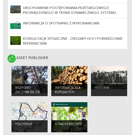
URUCHOMIENIE POSTĘPOWANIA PRZETARGOWEGO
PROWADZONEGO W TRYBIE DYNAMICZNEGO SYSTEMU
ZAKUPÓW PN. „WYKONYWANIE USŁUG Z ZAKRESU
GOSPODARKI LEŚNEJ NA TERENIE NADLEŚNICTW
INFORMACJA O SPOTKANIU Z WYKONAWCAMI
NIEDŹWIADY I OSUSZNICA”
KONSULTACJE SPOŁECZNE - OBSZARY HCV I POWIERZCHNIE
REFERENCYJNE
ASSET PUBLISHER
ASSET PUBLISHER
WSZYSTKO
INFORMACJA DLA
HISTORIA
ZACZYNA SIĘ OD
KUPUJĄCYCH
SZYSZKI
DREWNO W
DETALU
POŁOŻENIE
O NADLEŚNICTWIE