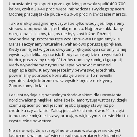
Uprawianie tego sportu przez godzinę pozwala spalić 400-700
kalorii, czyli o 20-40 proc. więcej niż podczas zwykłego spaceru.
Mocniej pracują także płuca – o 20-60 proc. niż w czasie marszu.
Takie efekty osiągniemy oczywiście tylko wtedy, jeśli będziemy
stosować odpowiednią technikę marszu. Najpierw zakładamy
na ręce paski kijków, tak, by nie były zbyt luźne. Później
swobodnie opuszczamy ręce wzdłuż tułowia i ciągniemy kije.
Marsz zaczynamy naturalnie, wahadłowo poruszając rękami.
Kiedy ramię jest w górze, chwytamy rękojeść kija i cofamy ramię
wywierając delikatny nacisk. Kiedy ramię będzie na wysokości
biodra, puszczamy rękojeść i znów unosimy ramię, ciągnąc kij.
Kiedy wypadniemy z rytmu najlepiej wznowić marsz od
ciągnięcia kijów. Kiedy nie jesteśmy pewni swojej techniki,
powinniśmy poprosić o konsultacje trenera. To niewielki
wydatek, dzięki któremu nasz wysiłek będzie efektywny.
Zapraszamy do lasu
Las jest wydaje się naturalnym środowiskiem dla uprawiania
nordic walking. Miękkie leśne ścieżki amortyzują wstrząsy, dzięki
czemu spacer po nich jest mniej obciążający stawy niż po
chodniku czy asfalcie. Zaletą jest także ich nierówność – dzięki
temu nasze mięśnie i stawy pracują w większym zakresie. No i to
czyste leśne powietrze…
Nie dziwi więc, że, szczególnie w czasie wakacji, w niektórych
lasach można spotkać więcej osób spacerujących z kijami niż